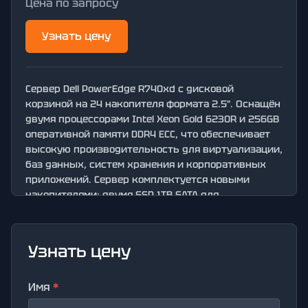
Цена по запросу
Узнать цену
Сервер Dell PowerEdge R740xd с дисковой
корзиной на 24 накопителя формата 2.5″. Оснащён
двумя процессорами Intel Xeon Gold 6230R и 256GB
оперативной памяти DDR4 ECC, что обеспечивает
высокую производительность для виртуализации,
баз данных, систем хранения и корпоративных
приложений. Сервер комплектуется новыми
накопителями: двумя SSD 1TB SATA для
операционной системы и десятью SAS-дисками по
2.4TB для хранения данных. RAID-контроллер Dell
PERC H740P обеспечивает отказоустойчивость и
Узнать цену
гибкую настройку дисковых массивов.
Имя
*