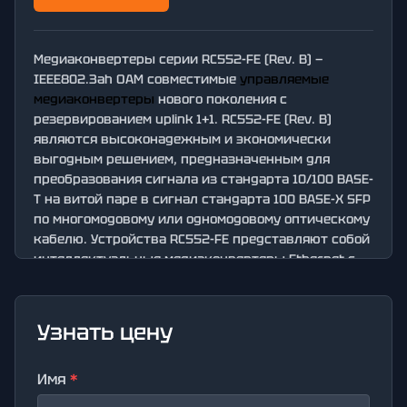
Медиаконвертеры серии RC552-FE (Rev. B) —
IEEE802.3ah OAM совместимые
управляемые
медиаконвертеры
нового поколения с
резервированием uplink 1+1. RC552-FE (Rev. B)
являются высоконадежным и экономически
выгодным решением, предназначенным для
преобразования сигнала из стандарта 10/100 BASE-
T на витой паре в сигнал стандарта 100 BASE-X SFP
по многомодовому или одномодовому оптическому
кабелю. Устройства RC552-FE представляют собой
интеллектуальные медиаконвертеры Ethernet с
поддержкой QinQ и удаленного управления по
протоколам IEEE802.3ah OAM и SNMP для сетей
Ethernet операторского класса.
Узнать цену
Имя
*