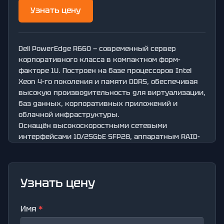
Узнать цену
Dell PowerEdge R660 — современный сервер
корпоративного класса в компактном форм-
факторе 1U. Построен на базе процессоров Intel
Xeon 4-го поколения и памяти DDR5, обеспечивая
высокую производительность для виртуализации,
баз данных, корпоративных приложений и
облачной инфраструктуры.
Оснащён высокоскоростными сетевыми
интерфейсами 10/25GbE SFP28, аппаратным RAID-
контроллером PERC H755 и системой удалённого
управления iDRAC9 Enterprise для удобного
администрирования.
Узнать цену
Подходит для размещения в дата-центрах,
серверных комнатах и высоконагруженных
корпоративных средах.
Имя
*